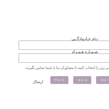
نـام خـانـوادگــی
شـمـاره هـمـراه
ی زیر را انتخاب کنید تا مشاوران ما با شما تماس بگیرند.
تا ۱۵
۱۵ تا ۱۸
۱۸ تا ۲۱